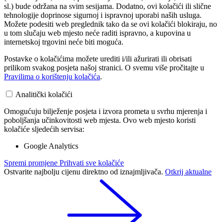
sl.) bude održana na svim sesijama. Dodatno, ovi kolačići ili slične
tehnologije doprinose sigurnoj i ispravnoj uporabi naših usluga.
Možete podesiti web preglednik tako da se ovi kolačići blokiraju, no
u tom slučaju web mjesto neće raditi ispravno, a kupovina u
internetskoj trgovini neće biti moguća.
Postavke o kolačićima možete urediti i/ili ažurirati ili obrisati
prilikom svakog posjeta našoj stranici. O svemu više pročitajte u
Pravilima o korištenju kolačića
.
Analitički kolačići
Omogućuju bilježenje posjeta i izvora prometa u svrhu mjerenja i
poboljšanja učinkovitosti web mjesta. Ovo web mjesto koristi
kolačiće sljedećih servisa:
Google Analytics
Spremi promjene
Prihvati sve kolačiće
Ostvarite najbolju cijenu direktno od iznajmljivača.
Otkrij aktualne