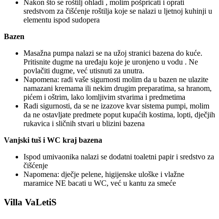
Nakon što se roštilj ohladi , molim pošpricati i oprati
sredstvom za čišćenje roštilja koje se nalazi u ljetnoj kuhinji u
elementu ispod sudopera
Bazen
Masažna pumpa nalazi se na užoj stranici bazena do kuće.
Pritisnite dugme na uređaju koje je uronjeno u vodu . Ne
povlačiti dugme, već utisnuti za unutra.
Napomena: radi vaše sigurnosti molim da u bazen ne ulazite
namazani kremama ili nekim drugim preparatima, sa hranom,
pićem i oštrim, lako lomljivim stvarima i predmetima
Radi sigurnosti, da se ne izazove kvar sistema pumpi, molim
da ne ostavljate predmete poput kupaćih kostima, lopti, dječjih
rukavica i sličnih stvari u blizini bazena
Vanjski tuš i WC kraj bazena
Ispod umivaonika nalazi se dodatni toaletni papir i sredstvo za
čišćenje
Napomena: dječje pelene, higijenske uloške i vlažne
maramice NE bacati u WC, već u kantu za smeće
Villa VaLetiS