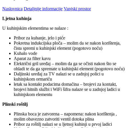
Naslovnica
Detaljnije informacije
Vanjski prostor
Ljetna kuhinja
U kuhinjskim elementima se nalaze :
Pribor za kuhanje, jelo i piće
Pokretna indukcijska ploča – molim da se nakon korištenja,
čista spremi u kuhinjski element (pogotovo noću)
Kuhalo vode
Aparat za filter kavu
Električni gril uređaj – molim da ga se očisti nakon što se
ohladi te da ga spremate u kuhinjski element (pogotovo noću)
Daljinski uređaj za TV nalazi se u zadnjoj polici u
kuhinjskom ormariću
letak sa kontakt podacima domaćina – brojevi za kontakt,
brojevi hitnih službi i WiFi šifra nalaze se u zadnjoj ladici u
kuhinjskom elementu
Plinski roštilj
Plinska boca je zatvorena – napomena: nakon korištenja ,
molim obavezno zatvoriti ventil dotoka plina
Pribor za roštilj nalazi se u ljetnoj kuhinji u prvoj ladici