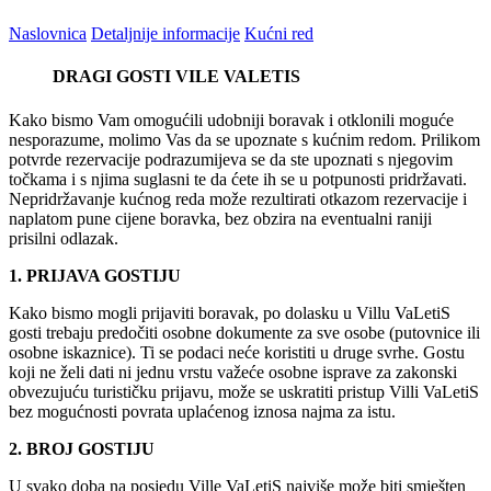
Naslovnica
Detaljnije informacije
Kućni red
DRAGI GOSTI VILE VALETIS
Kako bismo Vam omogućili udobniji boravak i otklonili moguće
nesporazume, molimo Vas da se upoznate s kućnim redom. Prilikom
potvrde rezervacije podrazumijeva se da ste upoznati s njegovim
točkama i s njima suglasni te da ćete ih se u potpunosti pridržavati.
Nepridržavanje kućnog reda može rezultirati otkazom rezervacije i
naplatom pune cijene boravka, bez obzira na eventualni raniji
prisilni odlazak.
1. PRIJAVA GOSTIJU
Kako bismo mogli prijaviti boravak, po dolasku u Villu VaLetiS
gosti trebaju predočiti osobne dokumente za sve osobe (putovnice ili
osobne iskaznice). Ti se podaci neće koristiti u druge svrhe. Gostu
koji ne želi dati ni jednu vrstu važeće osobne isprave za zakonski
obvezujuću turističku prijavu, može se uskratiti pristup Villi VaLetiS
bez mogućnosti povrata uplaćenog iznosa najma za istu.
2. BROJ GOSTIJU
U svako doba na posjedu Ville VaLetiS najviše može biti smješten