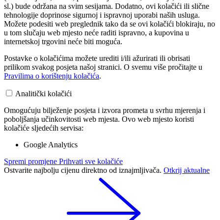
sl.) bude održana na svim sesijama. Dodatno, ovi kolačići ili slične
tehnologije doprinose sigurnoj i ispravnoj uporabi naših usluga.
Možete podesiti web preglednik tako da se ovi kolačići blokiraju, no
u tom slučaju web mjesto neće raditi ispravno, a kupovina u
internetskoj trgovini neće biti moguća.
Postavke o kolačićima možete urediti i/ili ažurirati ili obrisati
prilikom svakog posjeta našoj stranici. O svemu više pročitajte u
Pravilima o korištenju kolačića
.
Analitički kolačići
Omogućuju bilježenje posjeta i izvora prometa u svrhu mjerenja i
poboljšanja učinkovitosti web mjesta. Ovo web mjesto koristi
kolačiće sljedećih servisa:
Google Analytics
Spremi promjene
Prihvati sve kolačiće
Ostvarite najbolju cijenu direktno od iznajmljivača.
Otkrij aktualne