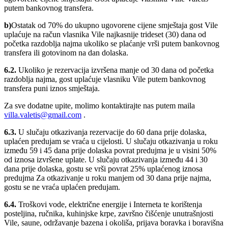
putem bankovnog transfera.
b)
Ostatak od 70% do ukupno ugovorene cijene smještaja gost Vile
uplaćuje na račun vlasnika Vile najkasnije trideset (30) dana od
početka razdoblja najma ukoliko se plaćanje vrši putem bankovnog
transfera ili gotovinom na dan dolaska.
6.2.
Ukoliko je rezervacija izvršena manje od 30 dana od početka
razdoblja najma, gost uplaćuje vlasniku Vile putem bankovnog
transfera puni iznos smještaja.
Za sve dodatne upite, molimo kontaktirajte nas putem maila
villa.valetis@gmail.com
.
6.3.
U slučaju otkazivanja rezervacije do 60 dana prije dolaska,
uplaćen predujam se vraća u cijelosti. U slučaju otkazivanja u roku
između 59 i 45 dana prije dolaska povrat predujma je u visini 50%
od iznosa izvršene uplate. U slučaju otkazivanja između 44 i 30
dana prije dolaska, gostu se vrši povrat 25% uplaćenog iznosa
predujma Za otkazivanje u roku manjem od 30 dana prije najma,
gostu se ne vraća uplaćen predujam.
6.4.
Troškovi vode, električne energije i Interneta te korištenja
posteljina, ručnika, kuhinjske krpe, završno čišćenje unutrašnjosti
Vile, saune, održavanje bazena i okoliša, prijava boravka i boravišna