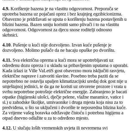
4.9.
Korištenje bazena je na vlastitu odgovornost. Preporuča se
upotreba bazena uz pojačani oprez i bez krajnjeg egzibicionizma.
Obavezno je pridržavati se uputa o korištenju bazena postavljenih u
blizini bazena. Bazen smiju koristiti samo plivači i to na vlastitu
odgovornost. Odgovornost za djecu snose roditelji odnosno
skrbnici.
4.10
. Pušenje u kući nije dozvoljeno. Izvan kuće pušenje je
dozvoljeno. Molimo pušače da ne bacaju opuške po dvorištu.
4.11.
Sva električna oprema u kući mora se upotrebljavati uz
određenu dozu opreza i u skladu sa pribavljenim uputama o uporabi.
Kada izlazi iz Ville VaLetiS gost obavezno mora isključiti rasvjetu,
električne naprave i zatvoriti slavine. Posebno treba paziti da se
nepotrebno ne ostavlja upaljen klimatizacijski uređaj dok gost nije u
smještajnoj jedinici, te da ga ne koristi uz otvorene prozore i vrata u
svrhu nepotrebne potrošnje električne energije. Zabranjeno je bacati
otpatke (higijenski ulošci, dječje pelene, vlažne maramice, vatice i
sl.) u zahodske školjke, umivaonike i druga mjesta koja nisu za to
predviđena, u što su uključeni i dvorište te neposredna blizina kuće.
Za vrijeme vašeg boravka održavajte čistoću i potrebnu higijenu a
otpad dnevno odlažite u za to određeno mjesto.
4.12.
U slučaju loših vremenskih uvjeta ili nevremena svi