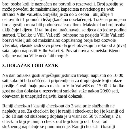
broj osoba koji je naznačen na potvrdi o rezervaciji. Broj gostiju se
može povećati do maksimalnog kapaciteta navedenog na web
stranici Ville VaLetiS. Smještaj je za do 5 osoba - uključuje 4
osnovnih i 1 pomoćni ležaj (kauč na razvlačenje). Tražena promjena
broja gostiju mora biti podnesena e-mailom. Maksimalan broj osoba
uključuje i djecu. U taj broj ne uračunavaju se djeca do jedne godine
starosti. Ukoliko u Villi VaLetiS, odnosno na posjedu Ville VaLetiS
boravi više ljudi od maksimalno dopuštenog broja bez dozvole
vlasnika, vlasnik zadržava pravo da gost obvezuju u roku od 2 (dva)
sata trajno napustiti Villu VaLetiS. Povrat novca za neiskorišteno
vrijeme najma Ville neće biti moguć.
3. DOLAZAK I ODLAZAK
Na dan odlaska gosti smještajnu jedinicu trebaju napustiti do 10:00
sati kako bi bila očišćena i pripremljena za druge goste koji dolaze
poslije. Gosti imaju pravo ulaska u Vilu VaLetiS od 15:00. Ukoliko
gost na dan dolaska u rezervirani smještaj stiže nakon 20:00 sati,
obavezan je unaprijed najaviti kasni dolazak.
Raniji check-in i kasniji check-out do 3 sata prije službenih ne
naplaćuju se. Za check-in koji je raniji i check-out koji je kasniji od
3 do 10 sati od službenog doplata je u visini od 50 % noćenja. Za
check-in koji je raniji i check-out koji kasniji od 10 sati od
službenog naplaćuje se puno noćenje. Raniji check-in i kasniji