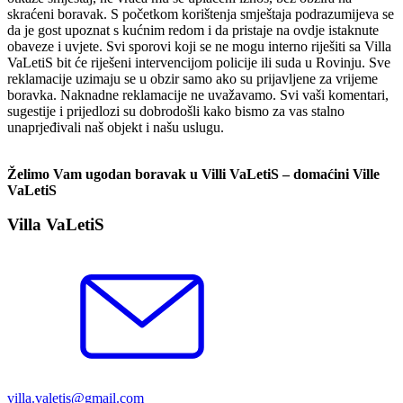
skraćeni boravak. S početkom korištenja smještaja podrazumijeva se
da je gost upoznat s kućnim redom i da pristaje na ovdje istaknute
obaveze i uvjete. Svi sporovi koji se ne mogu interno riješiti sa Villa
VaLetiS bit će riješeni intervencijom policije ili suda u Rovinju. Sve
reklamacije uzimaju se u obzir samo ako su prijavljene za vrijeme
boravka. Naknadne reklamacije ne uvažavamo. Svi vaši komentari,
sugestije i prijedlozi su dobrodošli kako bismo za vas stalno
unaprjeđivali naš objekt i našu uslugu.
Želimo Vam ugodan boravak u Villi VaLetiS – domaćini Ville
VaLetiS
Villa VaLetiS
villa.valetis@gmail.com