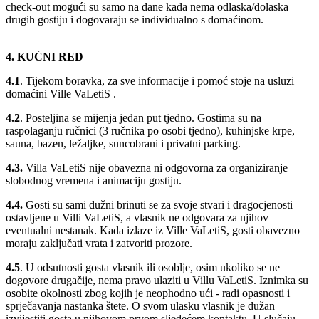
check-out mogući su samo na dane kada nema odlaska/dolaska
drugih gostiju i dogovaraju se individualno s domaćinom.
4. KUĆNI RED
4.1
. Tijekom boravka, za sve informacije i pomoć stoje na usluzi
domaćini Ville VaLetiS .
4.2
. Posteljina se mijenja jedan put tjedno. Gostima su na
raspolaganju ručnici (3 ručnika po osobi tjedno), kuhinjske krpe,
sauna, bazen, ležaljke, suncobrani i privatni parking.
4.3.
Villa VaLetiS nije obavezna ni odgovorna za organiziranje
slobodnog vremena i animaciju gostiju.
4.4.
Gosti su sami dužni brinuti se za svoje stvari i dragocjenosti
ostavljene u Villi VaLetiS, a vlasnik ne odgovara za njihov
eventualni nestanak. Kada izlaze iz Ville VaLetiS, gosti obavezno
moraju zaključati vrata i zatvoriti prozore.
4.5
. U odsutnosti gosta vlasnik ili osoblje, osim ukoliko se ne
dogovore drugačije, nema pravo ulaziti u Villu VaLetiS. Iznimka su
osobite okolnosti zbog kojih je neophodno ući - radi opasnosti i
sprječavanja nastanka štete. O svom ulasku vlasnik je dužan
izvijestiti gosta u njihovom prvom sljedećem kontaktu. U slučaju