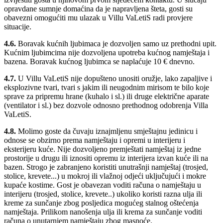
opravdane sumnje domaćina da je napravljena šteta, gosti su
obavezni omogućiti mu ulazak u Villu VaLetiS radi provjere
situacije.
4.6.
Boravak kućnih ljubimaca je dozvoljen samo uz prethodni upit.
Kućnim ljubimcima nije dozvoljena upotreba kućnog namještaja i
bazena. Boravak kućnog ljubimca se naplaćuje 10 € dnevno.
4.7.
U Villu VaLetiS nije dopušteno unositi oružje, lako zapaljive i
eksplozivne tvari, tvari s jakim ili neugodnim mirisom te bilo koje
sprave za pripremu hrane (kuhalo i sl.) ili druge električne aparate
(ventilator i sl.) bez dozvole odnosno prethodnog odobrenja Villa
VaLetiS.
4.8.
Molimo goste da čuvaju iznajmljenu smještajnu jedinicu i
odnose se obzirno prema namještaju i opremi u interijeru i
eksterijeru kuće. Nije dozvoljeno premještati namještaj iz jedne
prostorije u drugu ili iznositi opremu iz interijera izvan kuće ili na
bazen. Strogo je zabranjeno koristiti unutrašnji namještaj (trosjed,
stolice, krevete...) u mokroj ili vlažnoj odjeći uključujući i mokre
kupaće kostime. Gost je obavezan voditi računa o namještaju u
interijeru (trosjed, stolice, krevete..) ukoliko koristi razna ulja ili
kreme za sunčanje zbog posljedica mogućeg stalnog oštećenja
namještaja. Prilikom nanošenja ulja ili krema za sunčanje voditi
računa o unutarnjem namještaju zbog masnoće.