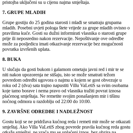
pristojba uključeni su u cijenu najma smještaja.
7. GRUPE MLADIH
Grupe gostiju do 25 godina starosti i mlađi se smatraju grupama
mladih. Posebni uvjeti pologa štete vrijede za grupe mladih ovisno o
pravilima kuće. Gosti su dužni informirati vlasnika o starosti grupe
prije ili neposredno nakon rezervacije. Nepoštivanje ove odredbe
može za posljedicu imati otkazivanje rezervacije bez mogućnosti
povratka izvršenih uplata.
8. BUKA
U slučaju da gosti bukom i galamom ometaju javni red i mir te se
niti nakon upozorenja ne stišaju, isto se može smatrati težom
povredom odredbi ugovora o najmu u kojem se gost obvezuje u
roku od 2 (dva) sata trajno napustiti Villu VaLetiS sa svim osobama
koje tamo borave i nema pravo od vlasnika tražiti povrat iznosa
plaćenog smještaja. Ne remetite svojim ponašanjem mir i tišinu
noćnog odmora u razdoblju od 22:00 do 10:00.
9. ZAVRŠNE ODREDBE I NADLEŽNOST
Gostu koji se ne pridržava kućnog reda i remeti mir može se otkazati
smještaj. Ako Villa VaLetiS zbog povrede pravila kućnog reda gostu
otkaže smještaj, ne vraća mu se uplaćeni iznos, bez obzira na